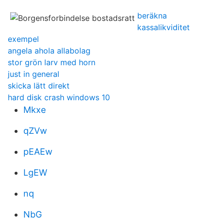
beräkna
kassalikviditet
exempel
angela ahola allabolag
stor grön larv med horn
just in general
skicka lätt direkt
hard disk crash windows 10
Mkxe
qZVw
pEAEw
LgEW
nq
NbG